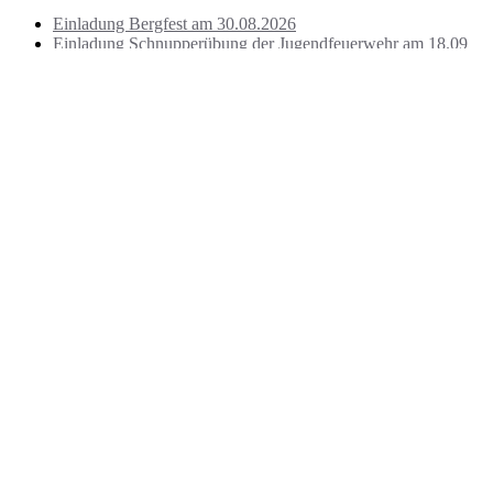
Einladung Bergfest am 30.08.2026
Einladung Schnupperübung der Jugendfeuerwehr am 18.09
Jugendübung bei St. Jodok
Besuch Kirchlengern
Jugendübung
Archiv
August 2026
Juli 2026
Juni 2026
Mai 2026
April 2026
März 2026
Februar 2026
Januar 2026
Dezember 2025
November 2025
Oktober 2025
September 2025
August 2025
Juli 2025
Juni 2025
Mai 2025