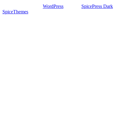
Stolz präsentiert von
WordPress
| Theme:
SpicePress Dark
von
SpiceThemes