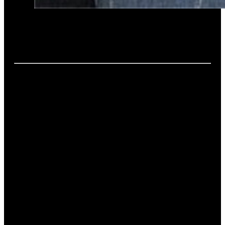
Datum:
1. April 2008 um 20:56 Uhr
Einsatzart:
Personensuche
Einsatzort:
Großenschwand
Fahrzeuge:
LF – 40/1 Alt
Einsatzbericht:
Glückliches Ende nach
eineinhalbstündiger Suche –
01.04.2008
Fünfjähriger taucht in Maschinenhalle wieder auf – Sturz in
Brunnen vermutet – Ganzes Dorf hilft Rettungskräften
Einen aufmerksamen Schutzengel kann ein Fünfjähriger an
seiner Seite wissen. Seine überglücklichen Eltern schlossen
ihn am Dienstagabend nach einer großangelegten Suchaktion
mit rund 100 Hilfskräften von Feuerwehr, Rotem Kreuz und
Polizei nach eineinviertel Stunden in Angst und Schrecken
unverletzt in die Arme.