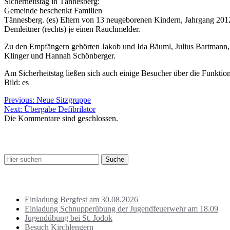
Sicherheitstag in Tännesberg:
Gemeinde beschenkt Familien
Tännesberg. (es) Eltern von 13 neugeborenen Kindern, Jahrgang 20
Demleitner (rechts) je einen Rauchmelder.
Zu den Empfängern gehörten Jakob und Ida Bäuml, Julius Bartmann
Klinger und Hannah Schönberger.
Am Sicherheitstag ließen sich auch einige Besucher über die Funkti
Bild: es
Beitragsnavigation
Previous:
Neue Sitzgruppe
Next:
Übergabe Defibrilator
Die Kommentare sind geschlossen.
Suche
Letzte Beiträge
Einladung Bergfest am 30.08.2026
Einladung Schnupperübung der Jugendfeuerwehr am 18.09
Jugendübung bei St. Jodok
Besuch Kirchlengern