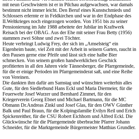
mit neun Geschwistern ist er in Pilchau aufgewachsen, war damals
bestimmt nicht immer leicht. Den Beruf eines Kunstschmieds und
Schlossers erlernte er in Feldkirchen und war in der Endphase des
II.Weltkrieges noch eingezogen worden. Von 1951 bis zu seiner
Pensionierung im Jahr 1988 arbeitete der Jubilar im Kraftwerk
Reisach bei der OBAG. Aus der Ehe mit seiner Frau Betty (1956)
stammen zwei Söhne und zwei Töchter.
Heute verbringt Ludwig Frey, der sich im „Amselsteig“ ein
Eigenheim baute, viel Zeit mit der Arbeit in seinem Garten, raucht in
den Pausen gerne eine Pfeife und lässt sich eine halbe Bier
schmecken. Von seinem großen handwerklichen Geschick
profitierten in all den Jahren viele Tännesberger, die Pfarrgemeinde,
für die er einige Perioden im Pfarrgemeinderat saß, und eine Reihe
von Vereinen.
Die dankten ihm dafür am Samstag und wünschten weiterhin alles
Gute, für den Siedlerbund Hans Eckl und Maria Diermeier, für die
Feuerwehr Josef Wurzer und Bernhard Zimmet, für den
Kriegerverein Georg Ebnet und Michael Bartmann, für die MC
Obmann Dr.Andreas Zinkl und Josef Glas, für den OWV Günther
Balk und Paul Braun, für die Kolpingsfamilie Evilyn Reil und Erich
Spickenreither, für die CSU Robert Eichhorn und Alfred Eckl. Die
Glückwünsche für die Pfarrgemeinde überbrachte Pfarrer Johann
Schneider, für die Marktgemeinde Bürgermeister Matthias Grundler.