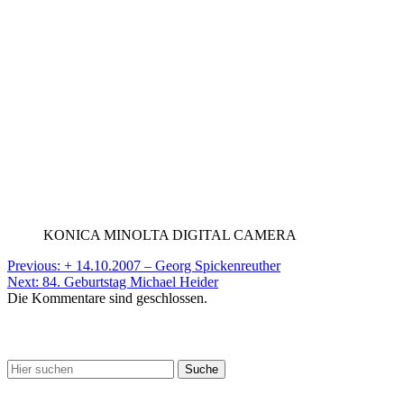
KONICA MINOLTA DIGITAL CAMERA
Beitragsnavigation
Previous:
+ 14.10.2007 – Georg Spickenreuther
Next:
84. Geburtstag Michael Heider
Die Kommentare sind geschlossen.
Suche